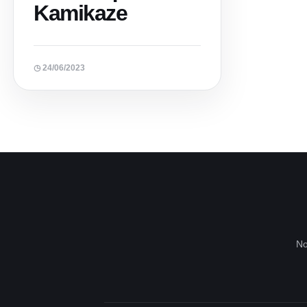
Kamikaze
◷ 24/06/2023
No