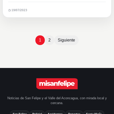
◷ 19/07/2023
Paginación
de
1
2
Siguiente
entradas
Noticias de San Felipe y el Valle del Aconcagua, con mirada local y
cercana.