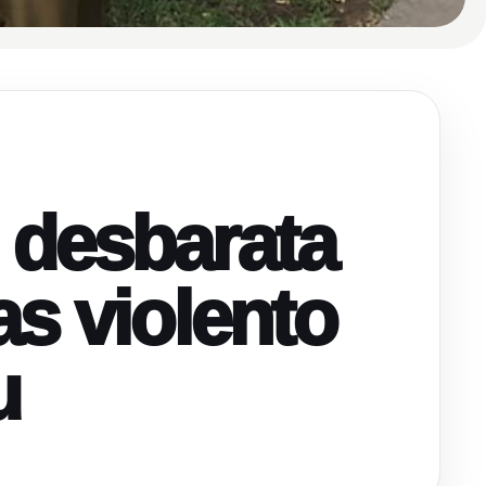
l desbarata
as violento
u