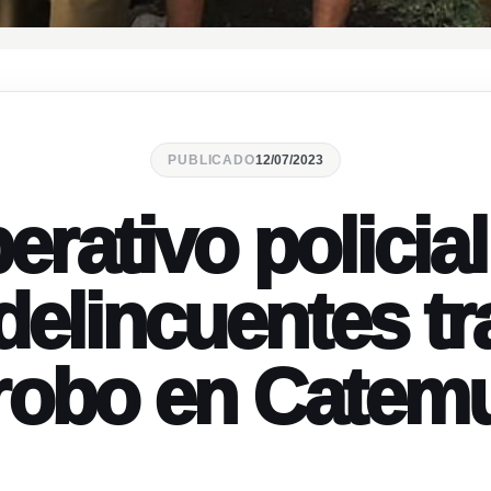
PUBLICADO
12/07/2023
erativo policia
elincuentes tr
robo en Catem