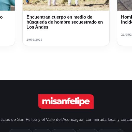
do
Encuentran cuerpo en medio de
Homb
búsqueda de hombre secuestrado en
inci
Los Andes
21/05/
29/05/2025
ticias de San Felipe y el Valle del Aconcagua, con mirada local y cerca