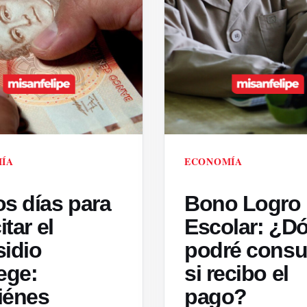
ÍA
ECONOMÍA
s días para
Bono Logro
itar el
Escolar: ¿D
idio
podré consul
ege:
si recibo el
iénes
pago?