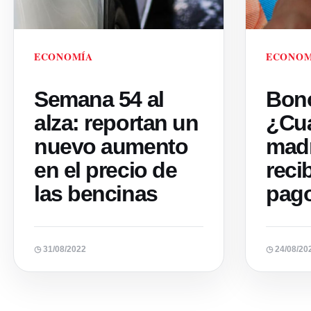
ECONOMÍA
ECONOM
Semana 54 al
Bono
alza: reportan un
¿Cuá
nuevo aumento
mad
en el precio de
reci
las bencinas
pag
◷ 31/08/2022
◷ 24/08/20