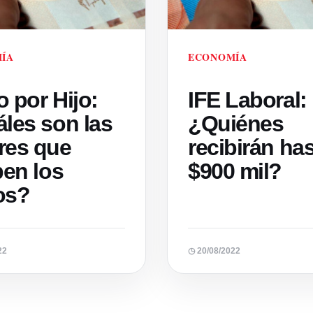
ÍA
ECONOMÍA
 por Hijo:
IFE Laboral:
les son las
¿Quiénes
res que
recibirán ha
ben los
$900 mil?
os?
22
◷ 20/08/2022
Paginación