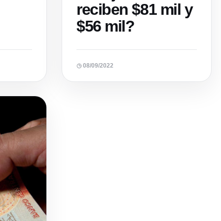
reciben $81 mil y
$56 mil?
◷ 08/09/2022