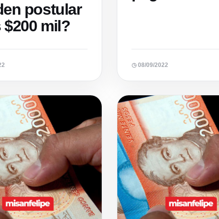
en postular
s $200 mil?
22
◷ 08/09/2022