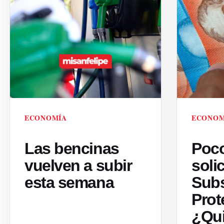
ECONOMÍA
ECONOM
Las bencinas
Poco
vuelven a subir
solic
esta semana
Subs
Prot
¿Qu