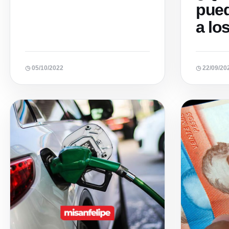
pued
a lo
◷ 05/10/2022
◷ 22/09/20