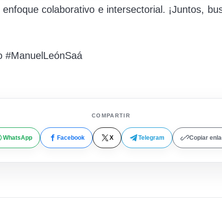
enfoque colaborativo e intersectorial. ¡Juntos, b
o #ManuelLeónSaá
COMPARTIR
WhatsApp
Facebook
X
Telegram
Copiar enl