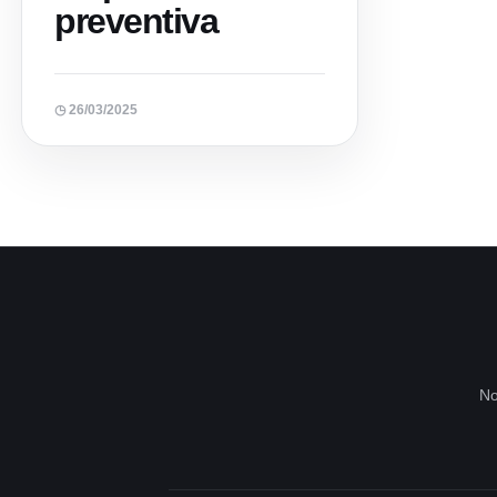
preventiva
◷ 26/03/2025
No