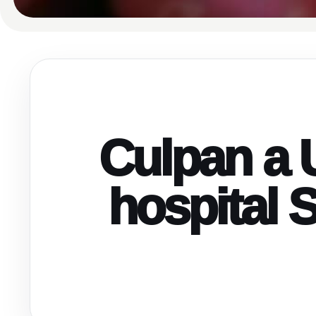
Culpan a U
hospital 