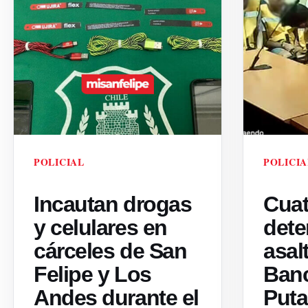
POLICIAL
POLICIA
Incautan drogas
Cuat
y celulares en
dete
cárceles de San
asal
Felipe y Los
Ban
Andes durante el
Put