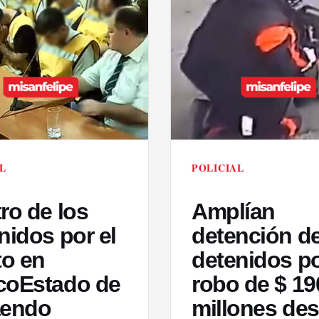
L
POLICIAL
ro de los
Amplían
nidos por el
detención d
to en
detenidos p
coEstado de
robo de $ 19
aendo
millones de