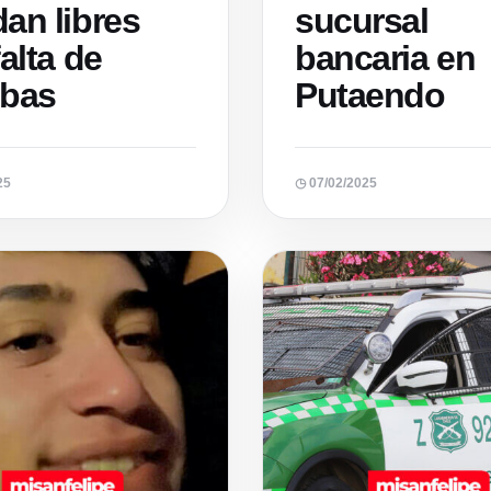
an libres
sucursal
falta de
bancaria en
ebas
Putaendo
25
◷ 07/02/2025