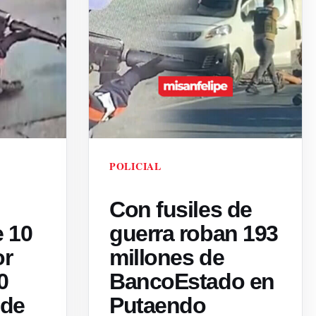
POLICIAL
Con fusiles de
e 10
guerra roban 193
or
millones de
0
BancoEstado en
sde
Putaendo