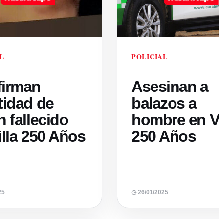
L
POLICIAL
firman
Asesinan a
tidad de
balazos a
n fallecido
hombre en Vi
illa 250 Años
250 Años
25
◷ 26/01/2025