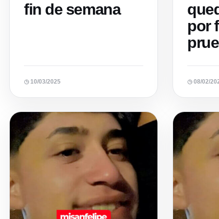
fin de semana
qued
por 
pru
◷ 10/03/2025
◷ 08/02/20