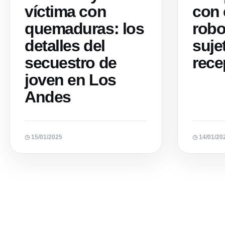
víctima con
con 
quemaduras: los
robo
detalles del
suje
secuestro de
rece
joven en Los
Andes
◷ 15/01/2025
◷ 14/01/20