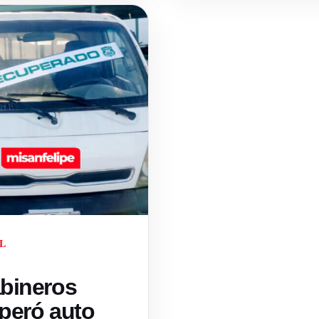
L
bineros
peró auto