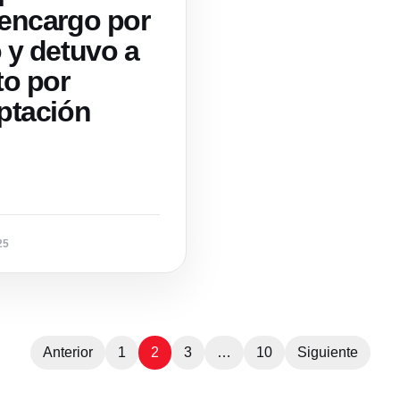
encargo por
 y detuvo a
to por
ptación
25
Paginación
de
Anterior
1
2
3
…
10
Siguiente
entradas