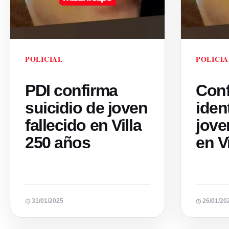
POLICIAL
POLICIA
PDI confirma
Con
suicidio de joven
iden
fallecido en Villa
jove
250 años
en V
◷ 31/01/2025
◷ 26/01/20