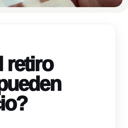
 retiro
 pueden
cio?