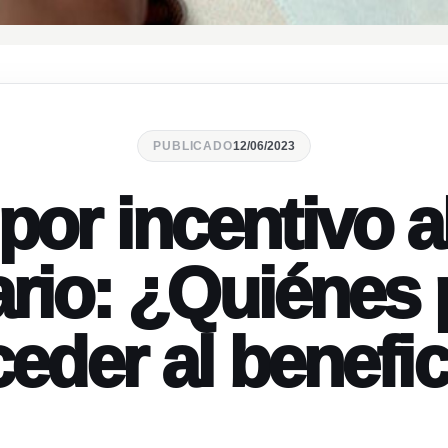
PUBLICADO
12/06/2023
or incentivo al
ario: ¿Quiénes
eder al benefi