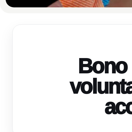
Bono p
volunt
acc