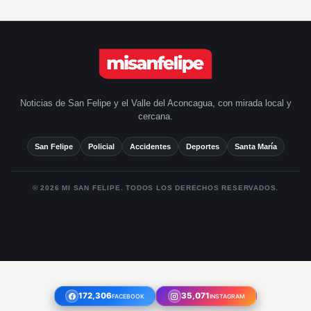
Noticias de San Felipe y el Valle del Aconcagua, con mirada local y
cercana.
San Felipe
Policial
Accidentes
Deportes
Santa María
© 2026 MI SAN FELIPE. TODOS LOS DERECHOS RESERVADOS.
172.306
172,306
35.071
35,071
FACEBOOK
FACEBOOK
INSTAGRAM
INSTAGRAM